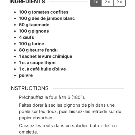
INGRÉDIENTS
1x
2x
3x
100
g
tomates confites
100
g
dés de jambon blanc
50
g
tapenade
100
g
pignons
4
œufs
100
g
farine
80
g
beurre fondu
1
sachet
levure chimique
1
c. à soupe
thym
1
c. à café
huile d’olive
poivre
INSTRUCTIONS
Préchauffez le four à th 6 (180°).
Faites dorer à sec les pignons de pin dans une
poêle sur feu doux, puis laissez-les refroidir sur du
papier absorbant.
Cassez les œufs dans un saladier, battez-les en
omelette.