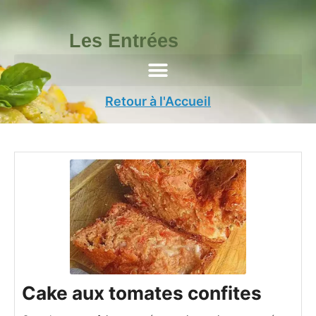
Aller
au
Les Entrées
contenu
Retour à l'Accueil
minutes
minutes
minutes
Cake aux tomates confites