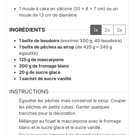
1 moule à cake en silicone (20 x 8 x 7 cm)
ou un
moule de 13 cm de diamètre
INGRÉDIENTS
1x
2x
3x
1
boîte
de boudoirs
(environ 300 g, 40 boudoirs)
1
boîte
de pêches au sirop
(de 425 g = 245 g
égoutté)
125
g
de mascarpone
200
g
de fromage blanc
20
g
de sucre glace
1
sachet
de sucre vanillé
INSTRUCTIONS
Égoutter les pêches mais conserver le sirop. Couper
les pêches en petits cubes. Garder quelques
tranches pour la décoration.
Mélanger au fouet le mascarpone avec le fromage
blanc et le sucre glace et le sucre vanillé.