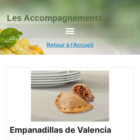
Aller
au
Les Accompagnements
contenu
Retour à l'Accueil
minutes
heure
minutes
heures
Empanadillas de Valencia