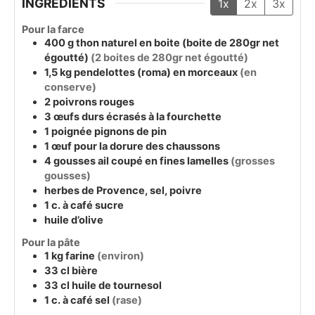
INGRÉDIENTS
1x
2x
3x
Pour la farce
400
g
thon naturel en boite (boite de 280gr net
égoutté)
(2 boites de 280gr net égoutté)
1,5
kg
pendelottes (roma) en morceaux
(en
conserve)
2
poivrons rouges
3
œufs durs écrasés à la fourchette
1
poignée
pignons de pin
1
œuf pour la dorure des chaussons
4
gousses
ail coupé en fines lamelles
(grosses
gousses)
herbes de Provence, sel, poivre
1
c. à café
sucre
huile d’olive
Pour la pâte
1
kg
farine
(environ)
33
cl
bière
33
cl
huile de tournesol
1
c. à café
sel
(rase)