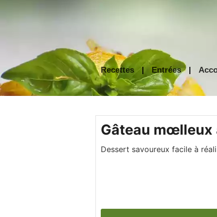
Aller
au
contenu
Recettes
Entrées
Acc
minutes
Gâteau mœlleux 
Dessert savoureux facile à réali