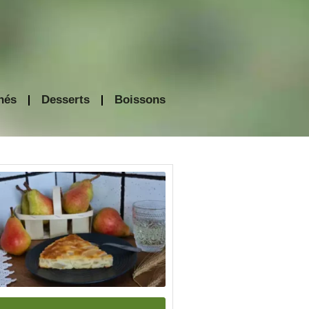
nés
Desserts
Boissons
minutes