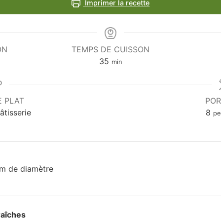
Imprimer la recette
ON
TEMPS DE CUISSON
35
min
E PLAT
POR
âtisserie
8
pe
m de diamètre
raîches