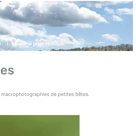
s
Galerie photos
tes
t macrophotographies de petites bêtes.