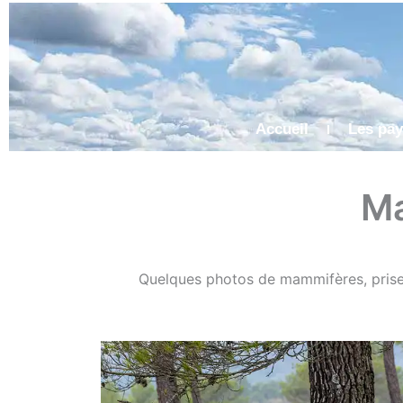
Aller
au
contenu
Accueil
Les pa
Ma
Quelques photos de mammifères, prises