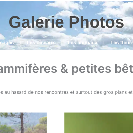
Galerie Photos
ysages
Les oiseaux
Les animaux
Les fleur
mmifères & petites bê
 au hasard de nos rencontres et surtout des gros plans e