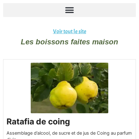
Aller
au
contenu
Voir tout le site
Les boissons faites maison
minutes
days
minutes
minutes
days
Ratafia de coing
Assemblage d’alcool, de sucre et de jus de Coing au parfum