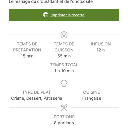
Le mariage du croustillant et de l'onctuosité
Imprimer la recette
TEMPS DE
TEMPS DE
INFUSION
PRÉPARATION
CUISSON
12
h
15
min
55
min
TEMPS TOTAL
1
h
10
min
TYPE DE PLAT
CUISINE
Crème, Dessert, Pâtisserie
Française
PORTIONS
8
portions