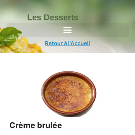
Aller
au
Les Desserts
contenu
Retour à l'Accueil
minutes
heure
minutes
minutes
heures
Crème brulée