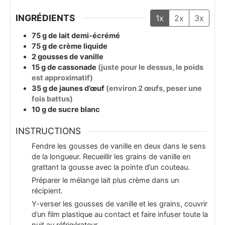
INGRÉDIENTS
1x
2x
3x
75
g
de lait demi-écrémé
75
g
de crème liquide
2
gousses
de vanille
15
g
de cassonade
(juste pour le dessus, le poids
est approximatif)
35
g
de jaunes d’œuf
(environ 2 œufs, peser une
fois battus)
10
g
de sucre blanc
INSTRUCTIONS
Fendre les gousses de vanille en deux dans le sens
de la longueur. Recueillir les grains de vanille en
grattant la gousse avec la pointe d’un couteau.
Préparer le mélange lait plus crème dans un
récipient.
Y-verser les gousses de vanille et les grains, couvrir
d’un film plastique au contact et faire infuser toute la