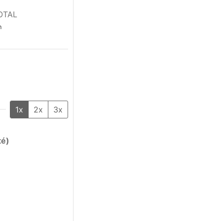
OTAL
n
1x
2x
3x
té)